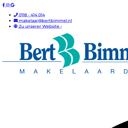
0118 - 414 014
makelaar@bertbimmel.nl
Zu unserer Website ›